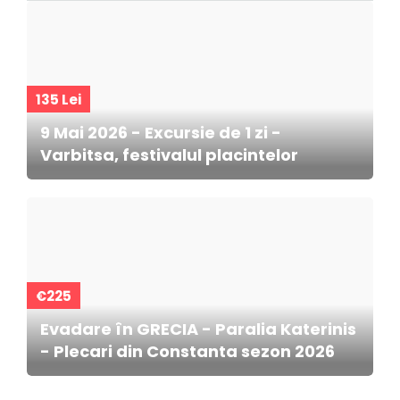
135 Lei
9 Mai 2026 - Excursie de 1 zi -
Varbitsa, festivalul placintelor
€225
Evadare în GRECIA - Paralia Katerinis
- Plecari din Constanta sezon 2026