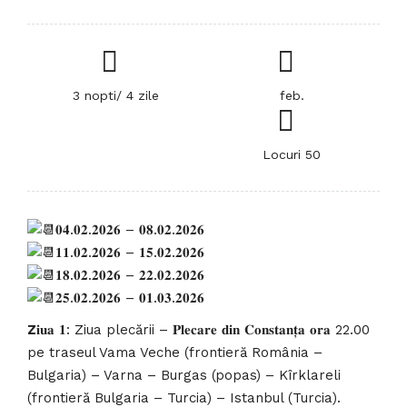
3 nopti/ 4 zile
feb.
Locuri 50
𝟎𝟒.𝟎𝟐.𝟐𝟎𝟐𝟔 – 𝟎𝟖.𝟎𝟐.𝟐𝟎𝟐𝟔
𝟏𝟏.𝟎𝟐.𝟐𝟎𝟐𝟔 – 𝟏𝟓.𝟎𝟐.𝟐𝟎𝟐𝟔
𝟏𝟖.𝟎𝟐.𝟐𝟎𝟐𝟔 – 𝟐𝟐.𝟎𝟐.𝟐𝟎𝟐𝟔
𝟐𝟓.𝟎𝟐.𝟐𝟎𝟐𝟔 – 𝟎𝟏.𝟎𝟑.𝟐𝟎𝟐𝟔
Z
𝐢𝐮𝐚 𝟏: Ziua plecării – 𝐏𝐥𝐞𝐜𝐚𝐫𝐞 𝐝𝐢𝐧 𝐂𝐨𝐧𝐬𝐭𝐚𝐧𝐭̦𝐚 𝐨𝐫𝐚 22.00
pe traseul Vama Veche (frontieră România –
Bulgaria) – Varna – Burgas (popas) – Kîrklareli
(frontieră Bulgaria – Turcia) – Istanbul (Turcia).