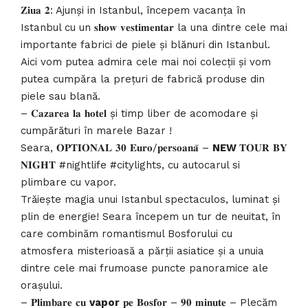
𝐙𝐢𝐮𝐚 𝟐: Ajunși in Istanbul, începem vacanța în
Istanbul cu un 𝐬𝐡𝐨𝐰 𝐯𝐞𝐬𝐭𝐢𝐦𝐞𝐧𝐭𝐚𝐫 la una dintre cele mai
importante fabrici de piele și blănuri din Istanbul.
Aici vom putea admira cele mai noi colecții și vom
putea cumpăra la prețuri de fabrică produse din
piele sau blană.
– 𝐂𝐚𝐳𝐚𝐫𝐞𝐚 𝐥𝐚 𝐡𝐨𝐭𝐞𝐥 și timp liber de acomodare și
cumpărături în marele Bazar !
Seara, 𝐎𝐏𝐓𝐈𝐎𝐍𝐀𝐋 𝟑𝟎 𝐄𝐮𝐫𝐨/𝐩𝐞𝐫𝐬𝐨𝐚𝐧𝐚̆ –
NEW
𝐓𝐎𝐔𝐑 𝐁𝐘
𝐍𝐈𝐆𝐇𝐓 #nightlife #citylights, cu autocarul si
plimbare cu vapor.
Trăiește magia unui Istanbul spectaculos, luminat și
plin de energie! Seara începem un tur de neuitat, în
care combinăm romantismul Bosforului cu
atmosfera misterioasă a părții asiatice și a unuia
dintre cele mai frumoase puncte panoramice ale
orașului.
– 𝐏𝐥𝐢𝐦𝐛𝐚𝐫𝐞 𝐜𝐮
vapor
𝐩𝐞 𝐁𝐨𝐬𝐟𝐨𝐫 – 𝟗𝟎 𝐦𝐢𝐧𝐮𝐭𝐞 – Plecăm