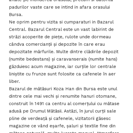
padurilor vaste care se intind in afara orasului
Bursa.
Ne oprim pentru vizita si cumparaturi in Bazarul
Central. Bazarul Central este un vast labirint de
străzi acoperite de piețe, rulote unde dormeau
cândva comercianții și depozite în care erau
depozitate mărfurile. Multe dintre clădirile depozit
(numite bedestans) și caravanserais (numite hans)
găzduiesc acum magazine, iar curțile lor centrale
liniștite cu frunze sunt folosite ca cafenele în aer
liber.
Bazarul de mătăsuri Koza Han din Bursa este unul
dintre cele mai vechi și renumite hanuri otomane,
construit în 1491 ca centru al comerțului cu mătase
adusă pe Drumul Mătăsii. Astăzi, în jurul curții sale
pline de verdeață și cafenele, vizitatorii găsesc
magazine ce vând eșarfe, șaluri și textile fine din