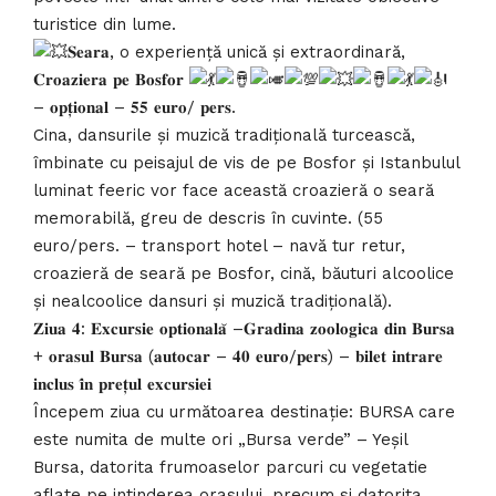
turistice din lume.
𝐒𝐞𝐚𝐫𝐚, o experiență unică și extraordinară,
𝐂𝐫𝐨𝐚𝐳𝐢𝐞𝐫𝐚 𝐩𝐞 𝐁𝐨𝐬𝐟𝐨𝐫
– 𝐨𝐩𝐭̦𝐢𝐨𝐧𝐚𝐥 – 𝟓𝟓 𝐞𝐮𝐫𝐨/ 𝐩𝐞𝐫𝐬.
Cina, dansurile și muzică tradițională turcească,
îmbinate cu peisajul de vis de pe Bosfor și Istanbulul
luminat feeric vor face această croazieră o seară
memorabilă, greu de descris în cuvinte. (55
euro/pers. – transport hotel – navă tur retur,
croazieră de seară pe Bosfor, cină, băuturi alcoolice
și nealcoolice dansuri și muzică tradițională).
𝐙𝐢𝐮𝐚 𝟒: 𝐄𝐱𝐜𝐮𝐫𝐬𝐢𝐞 𝐨𝐩𝐭𝐢𝐨𝐧𝐚𝐥𝐚̆ –𝐆𝐫𝐚𝐝𝐢𝐧𝐚 𝐳𝐨𝐨𝐥𝐨𝐠𝐢𝐜𝐚 𝐝𝐢𝐧 𝐁𝐮𝐫𝐬𝐚
+ 𝐨𝐫𝐚𝐬𝐮𝐥 𝐁𝐮𝐫𝐬𝐚 (𝐚𝐮𝐭𝐨𝐜𝐚𝐫 – 𝟒𝟎 𝐞𝐮𝐫𝐨/𝐩𝐞𝐫𝐬) – 𝐛𝐢𝐥𝐞𝐭 𝐢𝐧𝐭𝐫𝐚𝐫𝐞
𝐢𝐧𝐜𝐥𝐮𝐬 𝐢̂𝐧 𝐩𝐫𝐞𝐭̦𝐮𝐥 𝐞𝐱𝐜𝐮𝐫𝐬𝐢𝐞𝐢
Începem ziua cu următoarea destinație: BURSA care
este numita de multe ori „Bursa verde” – Yeşil
Bursa, datorita frumoaselor parcuri cu vegetatie
aflate pe intinderea orasului, precum si datorita