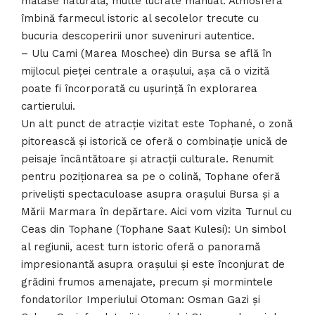
mătase naturală, multe lucrate manual. Atmosfera
îmbină farmecul istoric al secolelor trecute cu
bucuria descoperirii unor suveniruri autentice.
– Ulu Cami (Marea Moschee) din Bursa se află în
mijlocul pieței centrale a orașului, așa că o vizită
poate fi încorporată cu ușurință în explorarea
cartierului.
Un alt punct de atracție vizitat este Tophané, o zonă
pitorească și istorică ce oferă o combinație unică de
peisaje încântătoare și atracții culturale. Renumit
pentru poziționarea sa pe o colină, Tophane oferă
priveliști spectaculoase asupra orașului Bursa și a
Mării Marmara în depărtare. Aici vom vizita Turnul cu
Ceas din Tophane (Tophane Saat Kulesi): Un simbol
al regiunii, acest turn istoric oferă o panoramă
impresionantă asupra orașului și este înconjurat de
grădini frumos amenajate, precum și mormintele
fondatorilor Imperiului Otoman: Osman Gazi și