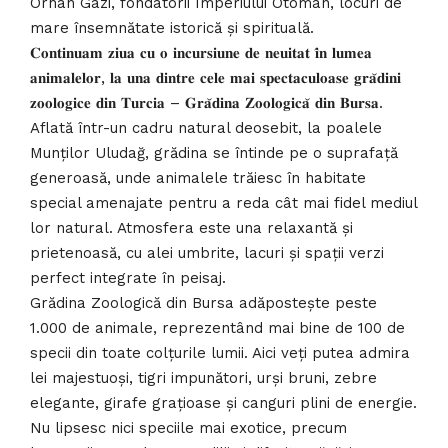
Orhan Gazi, fondatorii Imperiului Otoman, locuri de
mare însemnătate istorică și spirituală.
𝐂𝐨𝐧𝐭𝐢𝐧𝐮𝐚𝐦 𝐳𝐢𝐮𝐚 𝐜𝐮 𝐨 𝐢𝐧𝐜𝐮𝐫𝐬𝐢𝐮𝐧𝐞 𝐝𝐞 𝐧𝐞𝐮𝐢𝐭𝐚𝐭 𝐢̂𝐧 𝐥𝐮𝐦𝐞𝐚
𝐚𝐧𝐢𝐦𝐚𝐥𝐞𝐥𝐨𝐫, 𝐥𝐚 𝐮𝐧𝐚 𝐝𝐢𝐧𝐭𝐫𝐞 𝐜𝐞𝐥𝐞 𝐦𝐚𝐢 𝐬𝐩𝐞𝐜𝐭𝐚𝐜𝐮𝐥𝐨𝐚𝐬𝐞 𝐠𝐫𝐚̆𝐝𝐢𝐧𝐢
𝐳𝐨𝐨𝐥𝐨𝐠𝐢𝐜𝐞 𝐝𝐢𝐧 𝐓𝐮𝐫𝐜𝐢𝐚 – 𝐆𝐫𝐚̆𝐝𝐢𝐧𝐚 𝐙𝐨𝐨𝐥𝐨𝐠𝐢𝐜𝐚̆ 𝐝𝐢𝐧 𝐁𝐮𝐫𝐬𝐚.
Aflată într-un cadru natural deosebit, la poalele
Munților Uludağ, grădina se întinde pe o suprafață
generoasă, unde animalele trăiesc în habitate
special amenajate pentru a reda cât mai fidel mediul
lor natural. Atmosfera este una relaxantă și
prietenoasă, cu alei umbrite, lacuri și spații verzi
perfect integrate în peisaj.
Grădina Zoologică din Bursa adăpostește peste
1.000 de animale, reprezentând mai bine de 100 de
specii din toate colțurile lumii. Aici veți putea admira
lei majestuoși, tigri impunători, urși bruni, zebre
elegante, girafe grațioase și canguri plini de energie.
Nu lipsesc nici speciile mai exotice, precum