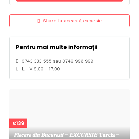
Share la această excursie
Pentru mai multe informații
0743 333 555 sau 0749 996 999
L - V 9.00 - 17.00
€139
𝑷𝒍𝒆𝒄𝒂𝒓𝒆 𝒅𝒊𝒏 𝑩𝒖𝒄𝒖𝒓𝒆𝒔𝒕𝒊 - 𝑬𝑿𝑪𝑼𝑹𝑺𝑰𝑬 𝐓𝐮𝐫𝐜𝐢𝐚 -