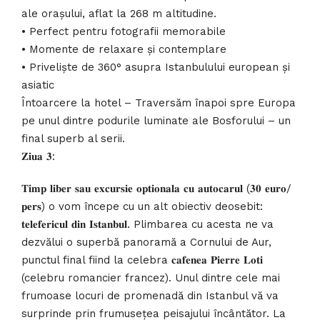
ale orașului, aflat la 268 m altitudine.
• Perfect pentru fotografii memorabile
• Momente de relaxare și contemplare
• Priveliște de 360° asupra Istanbulului european și
asiatic
Întoarcere la hotel – Traversăm înapoi spre Europa
pe unul dintre podurile luminate ale Bosforului – un
final superb al serii.
𝐙𝐢𝐮𝐚 𝟑:
𝐓𝐢𝐦𝐩 𝐥𝐢𝐛𝐞𝐫 𝐬𝐚𝐮 𝐞𝐱𝐜𝐮𝐫𝐬𝐢𝐞 𝐨𝐩𝐭𝐢𝐨𝐧𝐚𝐥𝐚 𝐜𝐮 𝐚𝐮𝐭𝐨𝐜𝐚𝐫𝐮𝐥 (𝟑𝟎 𝐞𝐮𝐫𝐨/
𝐩𝐞𝐫𝐬) o vom începe cu un alt obiectiv deosebit:
𝐭𝐞𝐥𝐞𝐟𝐞𝐫𝐢𝐜𝐮𝐥 𝐝𝐢𝐧 𝐈𝐬𝐭𝐚𝐧𝐛𝐮𝐥. Plimbarea cu acesta ne va
dezvălui o superbă panoramă a Cornului de Aur,
punctul final fiind la celebra 𝐜𝐚𝐟𝐞𝐧𝐞𝐚 𝐏𝐢𝐞𝐫𝐫𝐞 𝐋𝐨𝐭𝐢
(celebru romancier francez). Unul dintre cele mai
frumoase locuri de promenadă din Istanbul vă va
surprinde prin frumusețea peisajului încântător. La