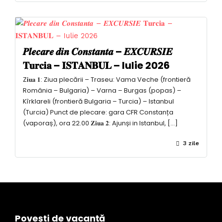
𝑷𝒍𝒆𝒄𝒂𝒓𝒆 𝒅𝒊𝒏 𝑪𝒐𝒏𝒔𝒕𝒂𝒏𝒕𝒂 – 𝑬𝑿𝑪𝑼𝑹𝑺𝑰𝑬
𝐓𝐮𝐫𝐜𝐢𝐚 – 𝐈𝐒𝐓𝐀𝐍𝐁𝐔𝐋 – Iulie 2026
Z𝐢𝐮𝐚 𝟏: Ziua plecării – Traseu: Vama Veche (frontieră
România – Bulgaria) – Varna – Burgas (popas) –
Kîrklareli (frontieră Bulgaria – Turcia) – Istanbul
(Turcia) Punct de plecare: gara CFR Constanța
(vaporaș), ora 22.00 𝐙𝐢𝐮𝐚 𝟐: Ajunși in Istanbul, […]
3 zile
Povești de vacanță