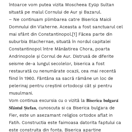
întoarce vom putea vizita Moscheea Eyüp Sultan
situată pe malul Cornului de Aur și Bazarul.
– Ne continuam plimbarea catre Biserica Maicii
Domnului din Vlaherne. Aceasta a fost sanctuarul cel
mai sfânt din Constantinopol.[1] Făcea parte din
suburbia Blachernae, situată în nordul capitalei
Constantinopol între Mănăstirea Chora, poarta
Andrinopole și Cornul de Aur. Distrusă de diferite
seisme de-a lungul secolelor, biserica a fost
restaurată cu nenumărate ocazii, cea mai recentă
fiind în 1960. Fântâna sa sacră rămâne un loc de
pelerinaj pentru creștinii ortodocși cât și pentru
musulmani.
Vom continua excursia cu o vizită la 𝐁𝐢𝐬𝐞𝐫𝐢𝐜𝐚 𝐛𝐮𝐥𝐠𝐚𝐫𝐚̆
𝐒𝐟𝐚̂𝐧𝐭𝐮𝐥 𝐒̦𝐭𝐞𝐟𝐚𝐧, cunoscuta si ca Biserica bulgara de
Fier, este un asezamant religios ortodox aflat in
Fatih. Constructia este faimoasa datorita faptului ca
este construita din fonta. Biserica apartine