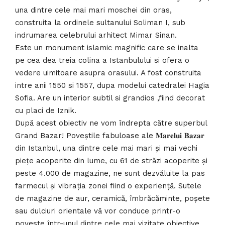
una dintre cele mai mari moschei din oras,
construita la ordinele sultanului Soliman I, sub
indrumarea celebrului arhitect Mimar Sinan.
Este un monument islamic magnific care se inalta
pe cea dea treia colina a Istanbulului si ofera o
vedere uimitoare asupra orasului. A fost construita
intre anii 1550 si 1557, dupa modelui catedralei Hagia
Sofia. Are un interior subtil si grandios ,fiind decorat
cu placi de Iznik.
După acest obiectiv ne vom îndrepta către superbul
Grand Bazar! Poveștile fabuloase ale 𝐌𝐚𝐫𝐞𝐥𝐮𝐢 𝐁𝐚𝐳𝐚𝐫
din Istanbul, una dintre cele mai mari și mai vechi
piețe acoperite din lume, cu 61 de străzi acoperite și
peste 4.000 de magazine, ne sunt dezvăluite la pas
farmecul și vibrația zonei fiind o experiență. Sutele
de magazine de aur, ceramică, îmbrăcăminte, poșete
sau dulciuri orientale vă vor conduce printr-o
poveste într-unul dintre cele mai vizitate obiective