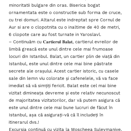
minoritatii bulgare din oras. Biserica bogat
ornamentata este o constructie sub forma de cruce,
cu trei domuri. Altarul este indreptat spre Cornul de
Aur si are o clopotnita cu o inaltime de 40 de metri,
6 clopote care au fost turnate in Yaroslavl.
– Continuăm cu 𝐂𝐚𝐫𝐭𝐢𝐞𝐫𝐮𝐥 𝐁𝐚𝐥𝐚𝐭, cartierul evreilor de
limbă greacă este unul dintre cele mai frumoase
locuri din Istanbul. Balat, un cartier plin de viață din
Istanbul, este unul dintre cele mai bine păstrate
secrete ale orașului. Acest cartier istoric, cu casele
sale din lemn viu colorate și cafenelele, vă va face
imediat să vă simțiți fericit. Balat este cel mai bine
vizitat dimineața devreme și este relativ necunoscut
de majoritatea vizitatorilor, dar vă putem asigura că
este unul dintre cele mai bune lucruri de făcut în
Istanbul, așa că asigurați-vă că îl includeți în
itinerarul dvs.!
Excursia continuă cu vizita la Moscheea Suleymaniye,