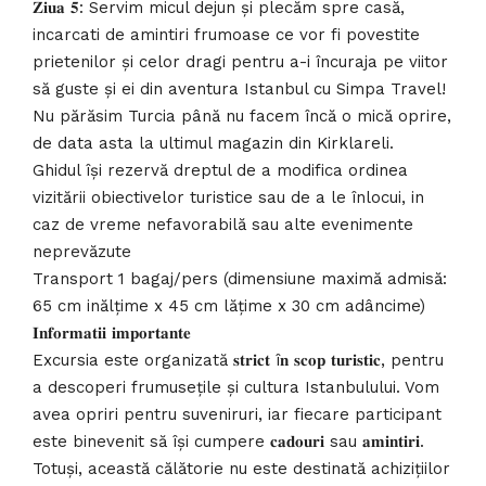
𝐙𝐢𝐮𝐚 𝟓: Servim micul dejun și plecăm spre casă,
incarcati de amintiri frumoase ce vor fi povestite
prietenilor și celor dragi pentru a-i încuraja pe viitor
să guste și ei din aventura Istanbul cu Simpa Travel!
Nu părăsim Turcia până nu facem încă o mică oprire,
de data asta la ultimul magazin din Kirklareli.
Ghidul își rezervă dreptul de a modifica ordinea
vizitării obiectivelor turistice sau de a le înlocui, in
caz de vreme nefavorabilă sau alte evenimente
neprevăzute
Transport 1 bagaj/pers (dimensiune maximă admisă:
65 cm inălțime x 45 cm lățime x 30 cm adâncime)
𝐈𝐧𝐟𝐨𝐫𝐦𝐚𝐭𝐢𝐢 𝐢𝐦𝐩𝐨𝐫𝐭𝐚𝐧𝐭𝐞
Excursia este organizată 𝐬𝐭𝐫𝐢𝐜𝐭 î𝐧 𝐬𝐜𝐨𝐩 𝐭𝐮𝐫𝐢𝐬𝐭𝐢𝐜, pentru
a descoperi frumusețile și cultura Istanbulului. Vom
avea opriri pentru suveniruri, iar fiecare participant
este binevenit să își cumpere 𝐜𝐚𝐝𝐨𝐮𝐫𝐢 sau 𝐚𝐦𝐢𝐧𝐭𝐢𝐫𝐢.
Totuși, această călătorie nu este destinată achizițiilor