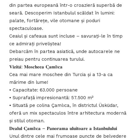
din partea europeană într-o croazieră superbă de
seară. Descoperim Istanbulul scăldat în lumini:
palate, fortărețe, vile otomane și poduri
spectaculoase.
Ceaiul și cafeaua sunt incluse – savurați-le în timp
ce admirați priveliștea!
Debarcăm în partea asiatică, unde autocarele ne
preiau pentru continuarea turului.
𝐕𝐢𝐳𝐢𝐭𝐚̆: 𝐌𝐨𝐬𝐜𝐡𝐞𝐞𝐚 𝐂̧𝐚𝐦𝐥ı𝐜𝐚
Cea mai mare moschee din Turcia și a 13-a ca
mărime din lume!
• Capacitate: 63.000 persoane
• Suprafață impresionantă: 57.500 m²
• Situată pe colina Çamlıca, în districtul Üsküdar,
oferă un mix spectaculos între arhitectura modernă
și stilul otoman.
𝐃𝐞𝐚𝐥𝐮𝐥 𝐂̧𝐚𝐦𝐥ı𝐜𝐚 – 𝐏𝐚𝐧𝐨𝐫𝐚𝐦𝐚 𝐮𝐥𝐮𝐢𝐭𝐨𝐚𝐫𝐞 𝐚 𝐈𝐬𝐭𝐚𝐧𝐛𝐮𝐥𝐮𝐥𝐮𝐢
Unul dintre cele mai frumoase puncte de belvedere