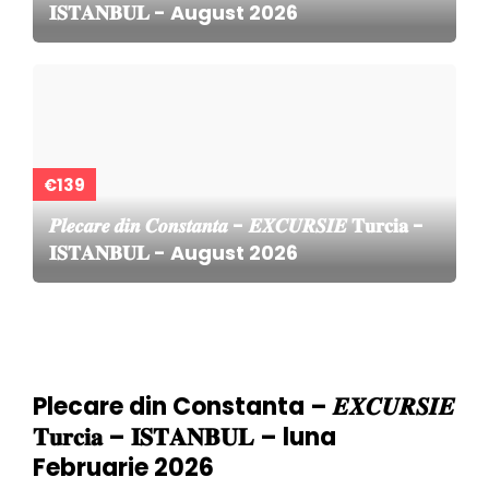
𝐈𝐒𝐓𝐀𝐍𝐁𝐔𝐋 - August 2026
€139
𝑷𝒍𝒆𝒄𝒂𝒓𝒆 𝒅𝒊𝒏 𝑪𝒐𝒏𝒔𝒕𝒂𝒏𝒕𝒂 - 𝑬𝑿𝑪𝑼𝑹𝑺𝑰𝑬 𝐓𝐮𝐫𝐜𝐢𝐚 -
𝐈𝐒𝐓𝐀𝐍𝐁𝐔𝐋 - August 2026
Plecare din Constanta – 𝑬𝑿𝑪𝑼𝑹𝑺𝑰𝑬
𝐓𝐮𝐫𝐜𝐢𝐚 – 𝐈𝐒𝐓𝐀𝐍𝐁𝐔𝐋 – luna
Februarie 2026