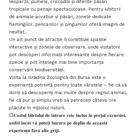
leoparzii, pumele, crocodilii și diferite păsări
tropicale cu penaje spectaculoase. Pentru iubitorii
de animale acvatice și păsări, zonele dedicate
flamingilor, pelicanilor și pinguinilor oferă imagini de
neuitat.
Un alt punct de atracție îl constituie spațiile
interactive și zonele de observare, unde vizitatorii
pot descoperi informații interesante despre fiecare
specie și pot înțelege mai bine importanța
conservării biodiversității.
Vizita la Grădina Zoologică din Bursa este o
experiență potrivită pentru toate vârstele – fie că vă
doriți să descoperiți mai multe despre regnul animal,
fie că pur și simplu vreți să petreceți câteva ore
plăcute în mijlocul naturii.
💥𝐂𝐨𝐬𝐭𝐮𝐥 𝐛𝐢𝐥𝐞𝐭𝐮𝐥𝐮𝐢 𝐝𝐞 𝐢𝐧𝐭𝐫𝐚𝐫𝐞 𝐞𝐬𝐭𝐞 𝐢𝐧𝐜𝐥𝐮𝐬 𝐢̂𝐧 𝐩𝐫𝐞𝐭̦𝐮𝐥 𝐞𝐱𝐜𝐮𝐫𝐬𝐢𝐞𝐢,
𝐚𝐬𝐭𝐟𝐞𝐥 𝐢̂𝐧𝐜𝐚̂𝐭 𝐯𝐚̆ 𝐩𝐮𝐭𝐞𝐭̦𝐢 𝐛𝐮𝐜𝐮𝐫𝐚 𝐩𝐞 𝐝𝐞𝐩𝐥𝐢𝐧 𝐝𝐞 𝐚𝐜𝐞𝐚𝐬𝐭𝐚̆
𝐞𝐱𝐩𝐞𝐫𝐢𝐞𝐧𝐭̦𝐚̆ 𝐟𝐚̆𝐫𝐚̆ 𝐚𝐥𝐭𝐞 𝐠𝐫𝐢𝐣𝐢.