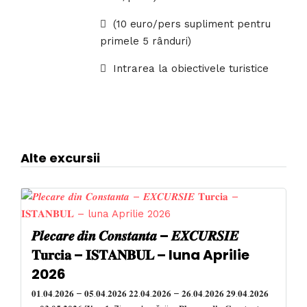
(10 euro/pers supliment pentru
primele 5 rânduri)
Intrarea la obiectivele turistice
Alte excursii
𝑷𝒍𝒆𝒄𝒂𝒓𝒆 𝒅𝒊𝒏 𝑪𝒐𝒏𝒔𝒕𝒂𝒏𝒕𝒂 – 𝑬𝑿𝑪𝑼𝑹𝑺𝑰𝑬
𝐓𝐮𝐫𝐜𝐢𝐚 – 𝐈𝐒𝐓𝐀𝐍𝐁𝐔𝐋 – luna Aprilie
2026
𝟎𝟏.𝟎𝟒.𝟐𝟎𝟐𝟔 – 𝟎𝟓.𝟎𝟒.𝟐𝟎𝟐𝟔 𝟐𝟐.𝟎𝟒.𝟐𝟎𝟐𝟔 – 𝟐𝟔.𝟎𝟒.𝟐𝟎𝟐𝟔 𝟐𝟗.𝟎𝟒.𝟐𝟎𝟐𝟔