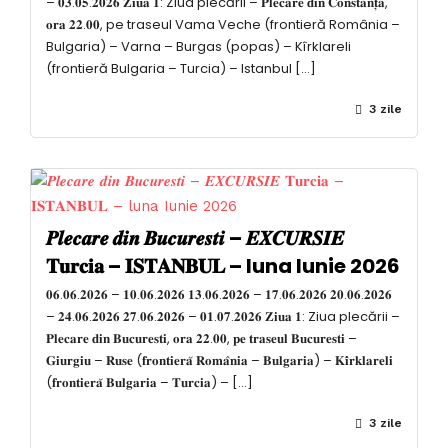
– 𝟎𝟑.𝟎𝟓.𝟐𝟎𝟐𝟔 𝐙𝐢𝐮𝐚 𝟏: Ziua plecării – 𝐏𝐥𝐞𝐜𝐚𝐫𝐞 𝐝𝐢𝐧 𝐂𝐨𝐧𝐬𝐭𝐚𝐧𝐭̦𝐚,
𝐨𝐫𝐚 𝟐𝟐.𝟎𝟎, pe traseul Vama Veche (frontieră România –
Bulgaria) – Varna – Burgas (popas) – Kîrklareli
(frontieră Bulgaria – Turcia) – Istanbul […]
3 zile
𝑷𝒍𝒆𝒄𝒂𝒓𝒆 𝒅𝒊𝒏 𝑩𝒖𝒄𝒖𝒓𝒆𝒔𝒕𝒊 – 𝑬𝑿𝑪𝑼𝑹𝑺𝑰𝑬
𝐓𝐮𝐫𝐜𝐢𝐚 – 𝐈𝐒𝐓𝐀𝐍𝐁𝐔𝐋 – luna Iunie 2026
𝟎𝟔.𝟎𝟔.𝟐𝟎𝟐𝟔 – 𝟏𝟎.𝟎𝟔.𝟐𝟎𝟐𝟔 𝟏𝟑.𝟎𝟔.𝟐𝟎𝟐𝟔 – 𝟏𝟕.𝟎𝟔.𝟐𝟎𝟐𝟔 𝟐𝟎.𝟎𝟔.𝟐𝟎𝟐𝟔
– 𝟐𝟒.𝟎𝟔.𝟐𝟎𝟐𝟔 𝟐𝟕.𝟎𝟔.𝟐𝟎𝟐𝟔 – 𝟎𝟏.𝟎𝟕.𝟐𝟎𝟐𝟔 𝐙𝐢𝐮𝐚 𝟏: Ziua plecării –
𝐏𝐥𝐞𝐜𝐚𝐫𝐞 𝐝𝐢𝐧 𝐁𝐮𝐜𝐮𝐫𝐞𝐬𝐭𝐢, 𝐨𝐫𝐚 𝟐𝟐.𝟎𝟎, 𝐩𝐞 𝐭𝐫𝐚𝐬𝐞𝐮𝐥 𝐁𝐮𝐜𝐮𝐫𝐞𝐬𝐭𝐢 –
𝐆𝐢𝐮𝐫𝐠𝐢𝐮 – 𝐑𝐮𝐬𝐞 (𝐟𝐫𝐨𝐧𝐭𝐢𝐞𝐫𝐚̆ 𝐑𝐨𝐦𝐚̂𝐧𝐢𝐚 – 𝐁𝐮𝐥𝐠𝐚𝐫𝐢𝐚) – 𝐊𝐢̂𝐫𝐤𝐥𝐚𝐫𝐞𝐥𝐢
(𝐟𝐫𝐨𝐧𝐭𝐢𝐞𝐫𝐚̆ 𝐁𝐮𝐥𝐠𝐚𝐫𝐢𝐚 – 𝐓𝐮𝐫𝐜𝐢𝐚) – […]
3 zile